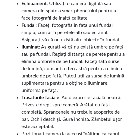
Echipament
: Utilizați o cameră digitală sau
camera din spate a smartphone-ului pentru a
face fotografii de înaltă calitate.
Fundal
: Faceți fotografia în fața unui fundal
simplu, cum ar fi peretele alb sau ecranul.
Asigurați-vă că nu există alte obiecte în fundal.
Iluminat
: Asigurați-vă că nu există umbre pe față
sau pe fundal. Reglați distanța de perete pentru a
elimina umbrele de pe fundal. Faceți față sursei
de lumină, cum ar fi o fereastră pentru a elimina
umbrele de pe față. Puteți utiliza sursa de lumină
suplimentară pentru a obține o iluminare
uniformă pe față.
Trasaturile faciale
: Au o expresie facială neutră.
Privește drept spre cameră. Arătat cu fața
completă. Sprancenele nu trebuie acoperite de
par. Ochii deschiși. Gura închisă. Zâmbetul ușor
este acceptabil.
Poziționați camera la aceeași înălțime ca capul.