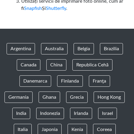
Utilizați servicii de imprimare foto online, cum ar
fi
Snapfish
Și
Shutterfly
.
Argentina
Australia
Belgia
Brazilia
Canada
China
Republica Cehă
Danemarca
Finlanda
Franţa
Germania
Ghana
Grecia
Hong Kong
India
Indonezia
Irlanda
Israel
Italia
Japonia
Kenia
Coreea