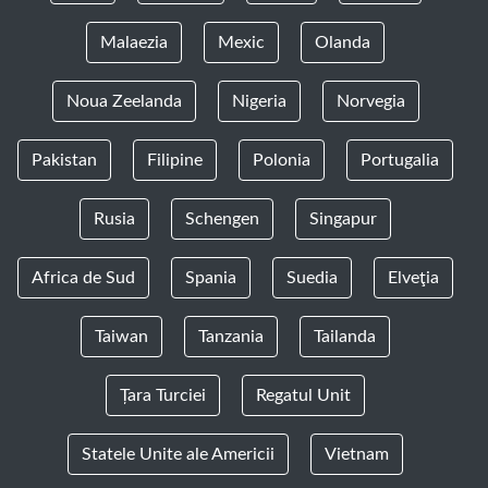
Malaezia
Mexic
Olanda
Noua Zeelanda
Nigeria
Norvegia
Pakistan
Filipine
Polonia
Portugalia
Rusia
Schengen
Singapur
Africa de Sud
Spania
Suedia
Elveţia
Taiwan
Tanzania
Tailanda
Țara Turciei
Regatul Unit
Statele Unite ale Americii
Vietnam