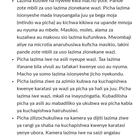
Lazima kusiwe na nywele kwa macho yote. Pande
zote mbili za uso lazima zionekane wazi. Picha lazima
isionyeshe mada inayoangalia juu ya bega moja
(mtindo wa picha) au kichwa kikiwa na upande mmoja
au nyuma au mbele. Masikio, moles, alama za
kuzaliwa au makovu sio lazima kufunikwa. Mwombaji
aliye na microtia anaruhusiwa kuficha masikio, lakini
pande zote mbili za uso lazima zionekane wazi.
Picha lazima iwe na asili nyeupe wazi. Taa lazima
ifanane bila vivuli au tafakari kwenye uso au nyuma.
Macho ya somo lazima isionyeshe jicho nyekundu.
Picha lazima ziwe za azimio kubwa na kuchapishwa
kwenye karatasi ya wazi ya picha ya hali ya juu. Picha
lazima iwe wazi, mkali na inayozingatia. Kubadilisha
picha ya asili au mabadiliko ya ukubwa wa picha kabla
ya kuchapishwa hairuhusiwi.
Picha zilizochukuliwa na kamera ya dijiti lazima ziwe
ya rangi ya shaba na kuchapishwa kwenye karatasi
yenye ubora. Kamera lazima iwe na saizi angalau