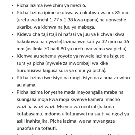
Picha lazima iwe chini ya miezi 6.
Picha lazima ipime ukubwa wa ukubwa wa x x 35 mm
(urefu wa inchi 1.77 x 1.38 kwa upana) na uonyeshe
ukaribu wa kichwa na juu ya mabega.
Kidevu cha taji (taji ni nafasi ya juu ya kichwa ikiwa
hakukuwa na nywele) lazima iwe kati ya 32 mm na 36
mm (asilimia 70 hadi 80 ya urefu wa wima wa picha).
Kichwa au sehemu yoyote ya nywele lazima isiguse
sura ya picha (nywele za mwombaji wa kike
huruhusiwa kugusa sura ya chini ya picha).
Picha lazima iwe isiyo na rangi, isiyo na alama za wino
au alama.
Picha lazima ionyeshe mada inayoangalia mraba na
kuangalia moja kwa moja kwenye kamera, macho
wazi na wazi wazi. Msemo wa neutral (hakuna
kutabasamu, mdomo uliofungwa) na sauti ya ngozi ya
asili inahitajika. Picha lazima iwe na mwangaza
unaofaa na tofauti.