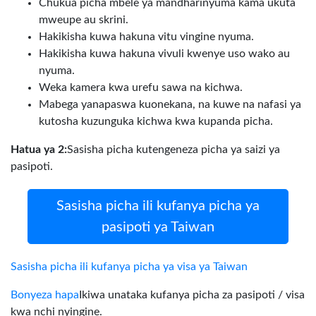
Chukua picha mbele ya mandharinyuma kama ukuta
mweupe au skrini.
Hakikisha kuwa hakuna vitu vingine nyuma.
Hakikisha kuwa hakuna vivuli kwenye uso wako au
nyuma.
Weka kamera kwa urefu sawa na kichwa.
Mabega yanapaswa kuonekana, na kuwe na nafasi ya
kutosha kuzunguka kichwa kwa kupanda picha.
Hatua ya 2:
Sasisha picha kutengeneza picha ya saizi ya
pasipoti.
Sasisha picha ili kufanya picha ya
pasipoti ya Taiwan
Sasisha picha ili kufanya picha ya visa ya Taiwan
Bonyeza hapa
Ikiwa unataka kufanya picha za pasipoti / visa
kwa nchi nyingine.