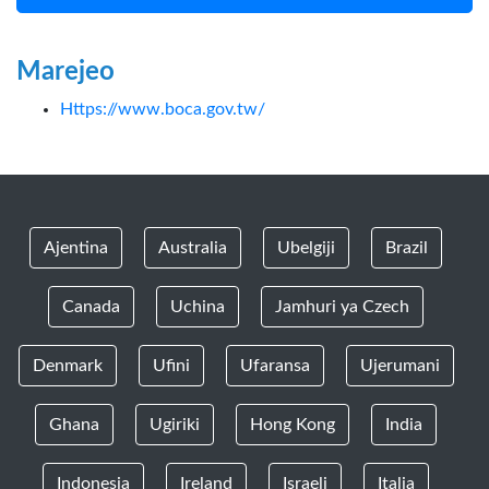
Marejeo
Https://www.boca.gov.tw/
Ajentina
Australia
Ubelgiji
Brazil
Canada
Uchina
Jamhuri ya Czech
Denmark
Ufini
Ufaransa
Ujerumani
Ghana
Ugiriki
Hong Kong
India
Indonesia
Ireland
Israeli
Italia