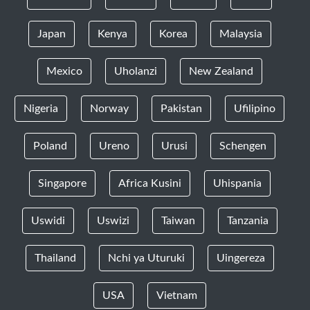
Japan
Kenya
Korea
Malaysia
Mexico
Uholanzi
New Zealand
Nigeria
Norway
Pakistan
Ufilipino
Poland
Ureno
Urusi
Schengen
Singapore
Africa Kusini
Uhispania
Uswidi
Uswizi
Taiwan
Tanzania
Thailand
Nchi ya Uturuki
Uingereza
USA
Vietnam