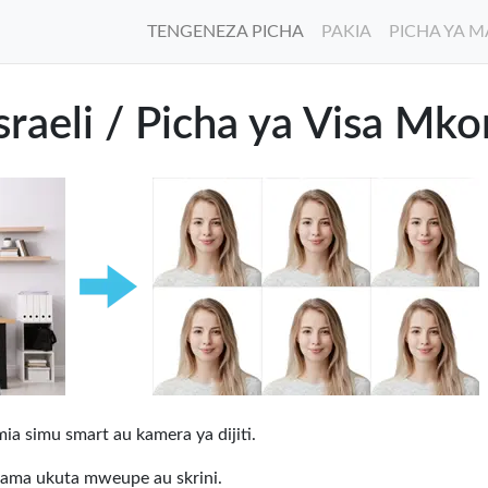
TENGENEZA PICHA
PAKIA
PICHA YA 
Israeli / Picha ya Visa Mk
a simu smart au kamera ya dijiti.
ama ukuta mweupe au skrini.