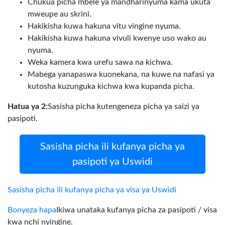
Chukua picha mbele ya mandharinyuma kama ukuta
mweupe au skrini.
Hakikisha kuwa hakuna vitu vingine nyuma.
Hakikisha kuwa hakuna vivuli kwenye uso wako au
nyuma.
Weka kamera kwa urefu sawa na kichwa.
Mabega yanapaswa kuonekana, na kuwe na nafasi ya
kutosha kuzunguka kichwa kwa kupanda picha.
Hatua ya 2:
Sasisha picha kutengeneza picha ya saizi ya
pasipoti.
Sasisha picha ili kufanya picha ya
pasipoti ya Uswidi
Sasisha picha ili kufanya picha ya visa ya Uswidi
Bonyeza hapa
Ikiwa unataka kufanya picha za pasipoti / visa
kwa nchi nyingine.