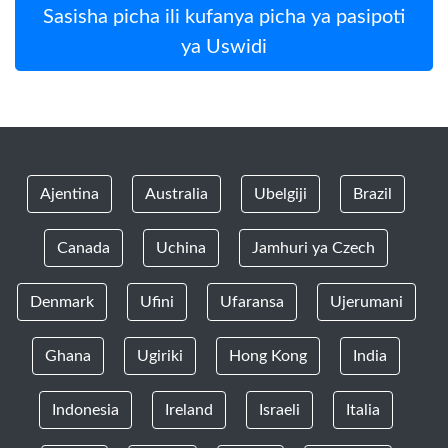
Sasisha picha ili kufanya picha ya pasipoti
ya Uswidi
Ajentina
Australia
Ubelgiji
Brazil
Canada
Uchina
Jamhuri ya Czech
Denmark
Ufini
Ufaransa
Ujerumani
Ghana
Ugiriki
Hong Kong
India
Indonesia
Ireland
Israeli
Italia