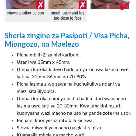
Sheria zingine za Pasipoti / Visa Picha,
Miongozo, na Maelezo
Picha mbili (2) za hivi karibuni.
Uzani wa 35mm x 45mm.
Umbali kutoka kidevu hadi juu ya kichwa lazima uwe
kati ya 31mm-36 mm au 70-80%.
Picha lazima ziwe sawa na kuchukuliwa ndani ya
miezi sita iliyopita.
Umbali kutoka chini ya picha hadi mstari wa macho
lazima uwe kati ya 20-30mm. Kwa umakini mzuri,
kuonyesha wazi macho na uso na pande zote (na uso).
Picha ni kuonyesha mtu bila kichwa.
Siovaa miwani ya macho na glasi za giza.
Kuangalia mbele na macho wazi.