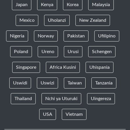
Japan
Kenya
Korea
Malaysia
Mexico
Uholanzi
New Zealand
Nigeria
Norway
Pakistan
Ufilipino
Poland
Ureno
Urusi
Schengen
Singapore
Africa Kusini
Uhispania
Uswidi
Uswizi
Taiwan
Tanzania
Thailand
Nchi ya Uturuki
Uingereza
USA
Vietnam