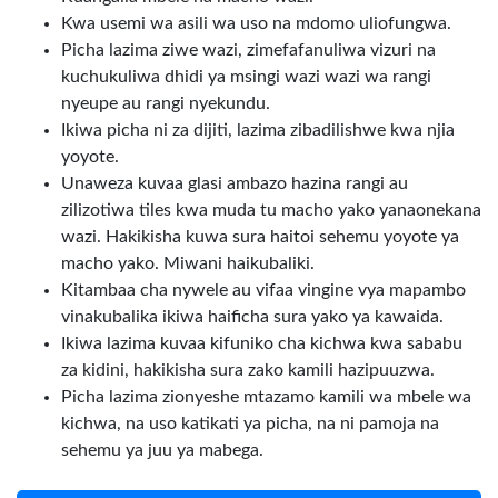
Kwa usemi wa asili wa uso na mdomo uliofungwa.
Picha lazima ziwe wazi, zimefafanuliwa vizuri na
kuchukuliwa dhidi ya msingi wazi wazi wa rangi
nyeupe au rangi nyekundu.
Ikiwa picha ni za dijiti, lazima zibadilishwe kwa njia
yoyote.
Unaweza kuvaa glasi ambazo hazina rangi au
zilizotiwa tiles kwa muda tu macho yako yanaonekana
wazi. Hakikisha kuwa sura haitoi sehemu yoyote ya
macho yako. Miwani haikubaliki.
Kitambaa cha nywele au vifaa vingine vya mapambo
vinakubalika ikiwa haificha sura yako ya kawaida.
Ikiwa lazima kuvaa kifuniko cha kichwa kwa sababu
za kidini, hakikisha sura zako kamili hazipuuzwa.
Picha lazima zionyeshe mtazamo kamili wa mbele wa
kichwa, na uso katikati ya picha, na ni pamoja na
sehemu ya juu ya mabega.