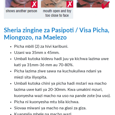
Sheria zingine za Pasipoti / Visa Picha,
Miongozo, na Maelezo
Picha mbili (2) za hivi karibuni.
Uzani wa 35mm x 45mm.
Umbali kutoka kidevu hadi juu ya kichwa lazima uwe
kati ya 31mm-36 mm au 70-80%.
Picha lazima ziwe sawa na kuchukuliwa ndani ya
miezi sita iliyopita.
Umbali kutoka chini ya picha hadi mstari wa macho
lazima uwe kati ya 20-30mm. Kwa umakini mzuri,
kuonyesha wazi macho na uso na pande zote (na uso).
Picha ni kuonyesha mtu bila kichwa.
Siovaa miwani ya macho na glasi za giza.
Kuangalia mbele na macho wazi.