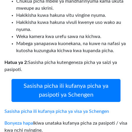
Chukua picha mbele ya mandharinyuma kama ukuta
mweupe au skrini.
Hakikisha kuwa hakuna vitu vingine nyuma.
Hakikisha kuwa hakuna vivuli kwenye uso wako au
nyuma.
Weka kamera kwa urefu sawa na kichwa.
Mabega yanapaswa kuonekana, na kuwe na nafasi ya
kutosha kuzunguka kichwa kwa kupanda picha.
Hatua ya 2:
Sasisha picha kutengeneza picha ya saizi ya
pasipoti.
Sasisha picha ili kufanya picha ya
pasipoti ya Schengen
Sasisha picha ili kufanya picha ya visa ya Schengen
Bonyeza hapa
Ikiwa unataka kufanya picha za pasipoti / visa
kwa nchi nyingine.