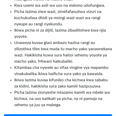
Kwa usemi wa asili wa uso na mdomo uliofungwa.
Picha lazima ziwe wazi, zimefafanuliwa vizuri na
kuchukuliwa dhidi ya msingi wazi wazi wa rangi
nyeupe au rangi nyekundu.
Ikiwa picha ni za dijiti, lazima zibadilishwe kwa njia
yoyote.
Unaweza kuvaa glasi ambazo hazina rangi au
zilizotiwa tiles kwa muda tu macho yako yanaonekana
wazi. Hakikisha kuwa sura haitoi sehemu yoyote ya
macho yako. Miwani haikubaliki.
Kitambaa cha nywele au vifaa vingine vya mapambo
vinakubalika ikiwa haificha sura yako ya kawaida.
Ikiwa lazima kuvaa kifuniko cha kichwa kwa sababu
za kidini, hakikisha sura zako kamili hazipuuzwa.
Picha lazima zionyeshe mtazamo kamili wa mbele wa
kichwa, na uso katikati ya picha, na ni pamoja na
sehemu ya juu ya mabega.