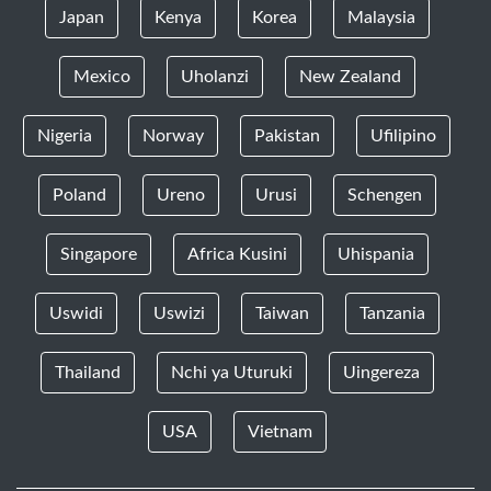
Japan
Kenya
Korea
Malaysia
Mexico
Uholanzi
New Zealand
Nigeria
Norway
Pakistan
Ufilipino
Poland
Ureno
Urusi
Schengen
Singapore
Africa Kusini
Uhispania
Uswidi
Uswizi
Taiwan
Tanzania
Thailand
Nchi ya Uturuki
Uingereza
USA
Vietnam