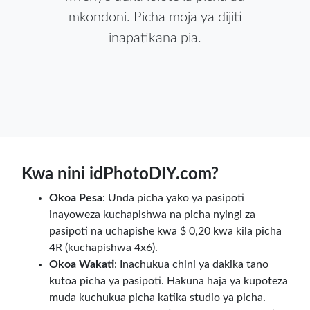
mkondoni. Picha moja ya dijiti
inapatikana pia.
Kwa nini idPhotoDIY.com?
Okoa Pesa
: Unda picha yako ya pasipoti
inayoweza kuchapishwa na picha nyingi za
pasipoti na uchapishe kwa $ 0,20 kwa kila picha
4R (kuchapishwa 4x6).
Okoa Wakati
: Inachukua chini ya dakika tano
kutoa picha ya pasipoti. Hakuna haja ya kupoteza
muda kuchukua picha katika studio ya picha.