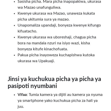
Sasisha picha. Mara picha inapopakiwa, ukurasa
wa Mazao unafunguliwa.
Kwenye ukurasa wa Mazao, unaweza kukata
picha ukitumia sura ya mazao.
Unapomaliza upandaji, bonyeza kwenye kifungo
kifuatacho.
Kwenye ukurasa wa uboreshaji, chagua picha
bora na mandala nzuri na isiyo wazi, kisha
bonyeza kitufe kinachofuata.
Pakua picha inayoweza kuchapishwa kutoka
ukurasa wa Upakuaji.
Jinsi ya kuchukua picha ya picha ya
pasipoti nyumbani
Vifaa
: Tumia kamera ya dijiti au kamera ya nyuma
ya smartphone yako kuchukua picha za hali ya
juu.