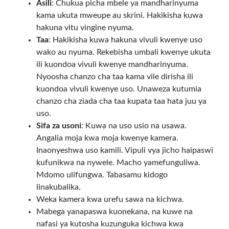
Asili
: Chukua picha mbele ya mandharinyuma
kama ukuta mweupe au skrini. Hakikisha kuwa
hakuna vitu vingine nyuma.
Taa
: Hakikisha kuwa hakuna vivuli kwenye uso
wako au nyuma. Rekebisha umbali kwenye ukuta
ili kuondoa vivuli kwenye mandharinyuma.
Nyoosha chanzo cha taa kama vile dirisha ili
kuondoa vivuli kwenye uso. Unaweza kutumia
chanzo cha ziada cha taa kupata taa hata juu ya
uso.
Sifa za usoni
: Kuwa na uso usio na usawa.
Angalia moja kwa moja kwenye kamera.
Inaonyeshwa uso kamili. Vipuli vya jicho haipaswi
kufunikwa na nywele. Macho yamefunguliwa.
Mdomo ulifungwa. Tabasamu kidogo
linakubalika.
Weka kamera kwa urefu sawa na kichwa.
Mabega yanapaswa kuonekana, na kuwe na
nafasi ya kutosha kuzunguka kichwa kwa