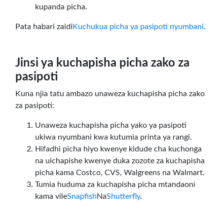
kupanda picha.
Pata habari zaidi
Kuchukua picha ya pasipoti nyumbani
.
Jinsi ya kuchapisha picha zako za
pasipoti
Kuna njia tatu ambazo unaweza kuchapisha picha zako
za pasipoti:
Unaweza kuchapisha picha yako ya pasipoti
ukiwa nyumbani kwa kutumia printa ya rangi.
Hifadhi picha hiyo kwenye kidude cha kuchonga
na uichapishe kwenye duka zozote za kuchapisha
picha kama Costco, CVS, Walgreens na Walmart.
Tumia huduma za kuchapisha picha mtandaoni
kama vile
Snapfish
Na
Shutterfly
.