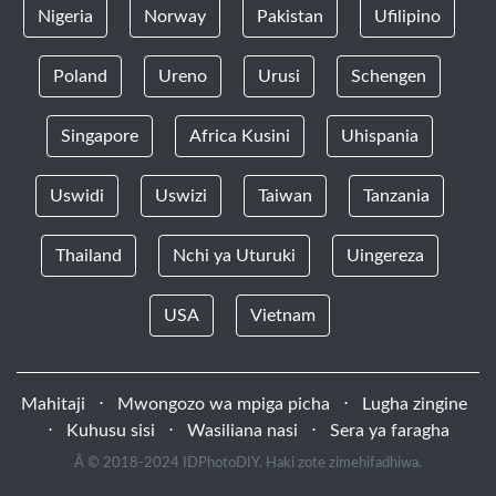
Nigeria
Norway
Pakistan
Ufilipino
Poland
Ureno
Urusi
Schengen
Singapore
Africa Kusini
Uhispania
Uswidi
Uswizi
Taiwan
Tanzania
Thailand
Nchi ya Uturuki
Uingereza
USA
Vietnam
Mahitaji
⋅
Mwongozo wa mpiga picha
⋅
Lugha zingine
⋅
Kuhusu sisi
⋅
Wasiliana nasi
⋅
Sera ya faragha
Â © 2018-2024 IDPhotoDIY. Haki zote zimehifadhiwa.