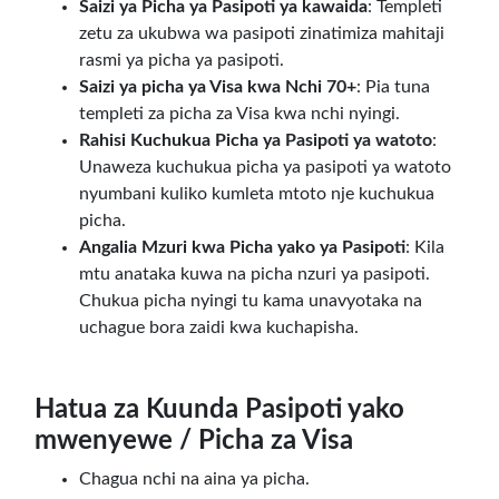
Saizi ya Picha ya Pasipoti ya kawaida
: Templeti
zetu za ukubwa wa pasipoti zinatimiza mahitaji
rasmi ya picha ya pasipoti.
Saizi ya picha ya Visa kwa Nchi 70+
: Pia tuna
templeti za picha za Visa kwa nchi nyingi.
Rahisi Kuchukua Picha ya Pasipoti ya watoto
:
Unaweza kuchukua picha ya pasipoti ya watoto
nyumbani kuliko kumleta mtoto nje kuchukua
picha.
Angalia Mzuri kwa Picha yako ya Pasipoti
: Kila
mtu anataka kuwa na picha nzuri ya pasipoti.
Chukua picha nyingi tu kama unavyotaka na
uchague bora zaidi kwa kuchapisha.
Hatua za Kuunda Pasipoti yako
mwenyewe / Picha za Visa
Chagua nchi na aina ya picha.