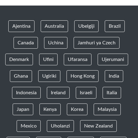
Ajentina
Australia
Ubelgiji
Brazil
Canada
Uchina
Jamhuri ya Czech
Denmark
Ufini
Ufaransa
Ujerumani
Ghana
Ugiriki
Hong Kong
India
Indonesia
Ireland
Israeli
Italia
Japan
Kenya
Korea
Malaysia
Mexico
Uholanzi
New Zealand