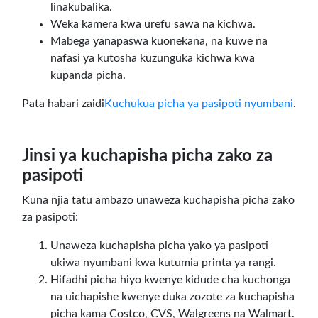
linakubalika.
Weka kamera kwa urefu sawa na kichwa.
Mabega yanapaswa kuonekana, na kuwe na
nafasi ya kutosha kuzunguka kichwa kwa
kupanda picha.
Pata habari zaidi
Kuchukua picha ya pasipoti nyumbani
.
Jinsi ya kuchapisha picha zako za
pasipoti
Kuna njia tatu ambazo unaweza kuchapisha picha zako
za pasipoti:
Unaweza kuchapisha picha yako ya pasipoti
ukiwa nyumbani kwa kutumia printa ya rangi.
Hifadhi picha hiyo kwenye kidude cha kuchonga
na uichapishe kwenye duka zozote za kuchapisha
picha kama Costco, CVS, Walgreens na Walmart.