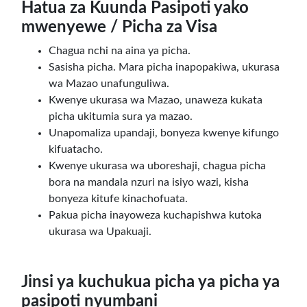
Hatua za Kuunda Pasipoti yako
mwenyewe / Picha za Visa
Chagua nchi na aina ya picha.
Sasisha picha. Mara picha inapopakiwa, ukurasa
wa Mazao unafunguliwa.
Kwenye ukurasa wa Mazao, unaweza kukata
picha ukitumia sura ya mazao.
Unapomaliza upandaji, bonyeza kwenye kifungo
kifuatacho.
Kwenye ukurasa wa uboreshaji, chagua picha
bora na mandala nzuri na isiyo wazi, kisha
bonyeza kitufe kinachofuata.
Pakua picha inayoweza kuchapishwa kutoka
ukurasa wa Upakuaji.
Jinsi ya kuchukua picha ya picha ya
pasipoti nyumbani