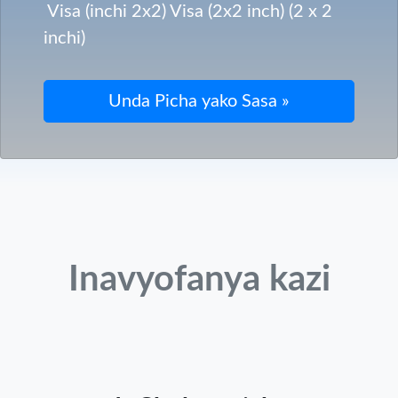
Visa (inchi 2x2) Visa (2x2 inch) (2 x 2
inchi)
Inavyofanya kazi