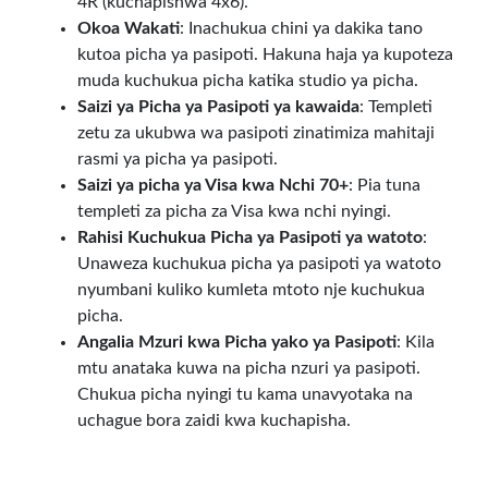
4R (kuchapishwa 4x6).
Okoa Wakati
: Inachukua chini ya dakika tano
kutoa picha ya pasipoti. Hakuna haja ya kupoteza
muda kuchukua picha katika studio ya picha.
Saizi ya Picha ya Pasipoti ya kawaida
: Templeti
zetu za ukubwa wa pasipoti zinatimiza mahitaji
rasmi ya picha ya pasipoti.
Saizi ya picha ya Visa kwa Nchi 70+
: Pia tuna
templeti za picha za Visa kwa nchi nyingi.
Rahisi Kuchukua Picha ya Pasipoti ya watoto
:
Unaweza kuchukua picha ya pasipoti ya watoto
nyumbani kuliko kumleta mtoto nje kuchukua
picha.
Angalia Mzuri kwa Picha yako ya Pasipoti
: Kila
mtu anataka kuwa na picha nzuri ya pasipoti.
Chukua picha nyingi tu kama unavyotaka na
uchague bora zaidi kwa kuchapisha.