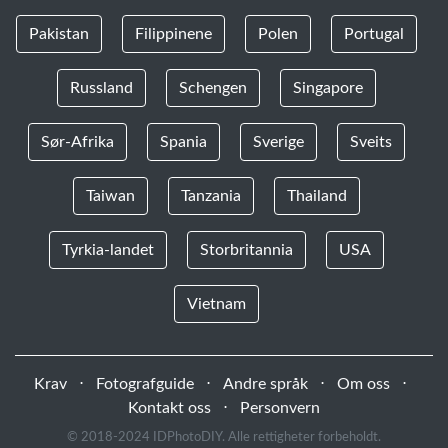
Pakistan
Filippinene
Polen
Portugal
Russland
Schengen
Singapore
Sør-Afrika
Spania
Sverige
Sveits
Taiwan
Tanzania
Thailand
Tyrkia-landet
Storbritannia
USA
Vietnam
Krav
⋅
Fotografguide
⋅
Andre språk
⋅
Om oss
⋅
Kontakt oss
⋅
Personvern
© 2018-2024 IDPhotoDIY. Alle rettigheter forbeholdt.