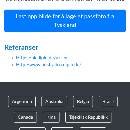
Last opp bilde for å lage et passfoto fra
Tyskland
Referanser
Https://uk.diplo.de/uk-en
Http://www.australien.diplo.de/
Argentina
Australia
Belgia
Brasil
Canada
Kina
Tsjekkisk Republikk