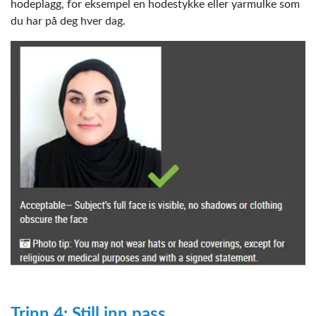
hodeplagg, for eksempel en hodestykke eller yarmulke som
du har på deg hver dag.
Trinn 4: Still inn pass