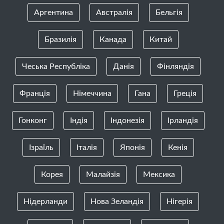
Аргентина
Австралія
Бельгія
Бразилія
Канада
Китай
Чеська Республіка
Данія
Фінляндія
Франція
Німеччина
Гана
Греція
Гонконг
Індія
Індонезія
Ірландія
Ізраїль
Італія
Японія
Кенія
Корея
Малайзія
Мексика
Нідерланди
Нова Зеландія
Нігерія