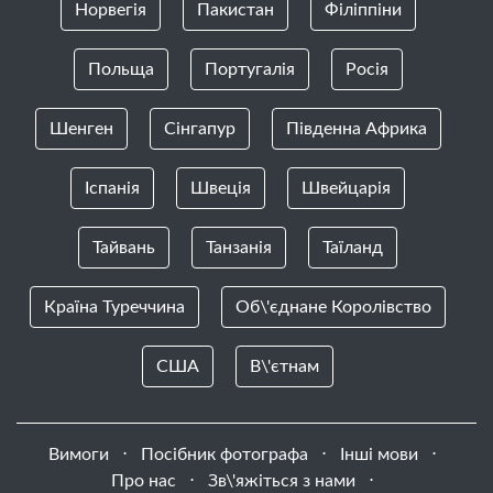
Норвегія
Пакистан
Філіппіни
Польща
Португалія
Росія
Шенген
Сінгапур
Південна Африка
Іспанія
Швеція
Швейцарія
Тайвань
Танзанія
Таїланд
Країна Туреччина
Об\'єднане Королівство
США
В\'єтнам
Вимоги
⋅
Посібник фотографа
⋅
Інші мови
⋅
Про нас
⋅
Зв\'яжіться з нами
⋅