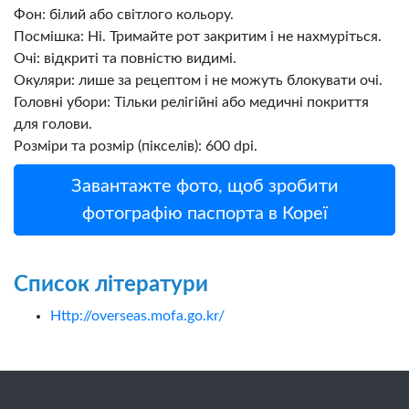
Фон: білий або світлого кольору.
Посмішка: Ні. Тримайте рот закритим і не нахмуріться.
Очі: відкриті та повністю видимі.
Окуляри: лише за рецептом і не можуть блокувати очі.
Головні убори: Тільки релігійні або медичні покриття
для голови.
Розміри та розмір (пікселів): 600 dpi.
Завантажте фото, щоб зробити
фотографію паспорта в Кореї
Список літератури
Http://overseas.mofa.go.kr/