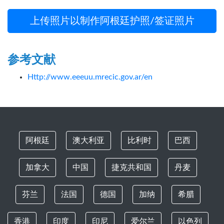
上传照片以制作阿根廷护照/签证照片
参考文献
Http://www.eeeuu.mrecic.gov.ar/en
阿根廷
澳大利亚
比利时
巴西
加拿大
中国
捷克共和国
丹麦
芬兰
法国
德国
加纳
希腊
香港
印度
印尼
爱尔兰
以色列