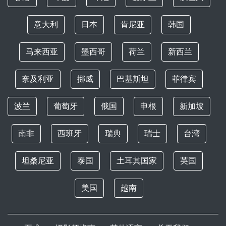
意大利
日本
肯尼亚
韩国
马来西亚
墨西哥
荷兰
新西兰
奈及利亚
挪威
巴基斯坦
菲律宾
波兰
葡萄牙
俄国
申根
新加坡
南非
西班牙
瑞典
瑞士
台湾
坦桑尼亚
泰国
土耳其国家
英国
美国
越南