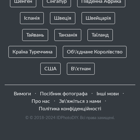
Шенген
Сінгапур
Південна Африка
Іспанія
Швеція
Швейцарія
Тайвань
Танзанія
Таїланд
Країна Туреччина
Об\'єднане Королівство
США
В\'єтнам
Вимоги
⋅
Посібник фотографа
⋅
Інші мови
⋅
Про нас
⋅
Зв\'яжіться з нами
⋅
Політика конфіденційності
© © 2018-2024 IDPhotoDIY. Всі права захищені.