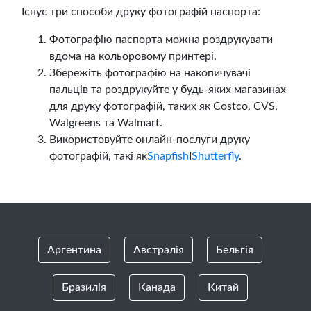
Існує три способи друку фотографій паспорта:
Фотографію паспорта можна роздрукувати
вдома на кольоровому принтері.
Збережіть фотографію на накопичувачі
пальців та роздрукуйте у будь-яких магазинах
для друку фотографій, таких як Costco, CVS,
Walgreens та Walmart.
Використовуйте онлайн-послуги друку
фотографій, такі як
Snapfish
І
Shutterfly
.
Аргентина
Австралія
Бельгія
Бразилія
Канада
Китай