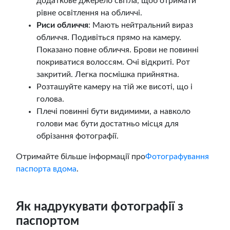
додаткове джерело світла, щоб отримати
рівне освітлення на обличчі.
Риси обличчя
: Мають нейтральний вираз
обличчя. Подивіться прямо на камеру.
Показано повне обличчя. Брови не повинні
покриватися волоссям. Очі відкриті. Рот
закритий. Легка посмішка прийнятна.
Розташуйте камеру на тій же висоті, що і
голова.
Плечі повинні бути видимими, а навколо
голови має бути достатньо місця для
обрізання фотографії.
Отримайте більше інформації про
Фотографування
паспорта вдома
.
Як надрукувати фотографії з
паспортом