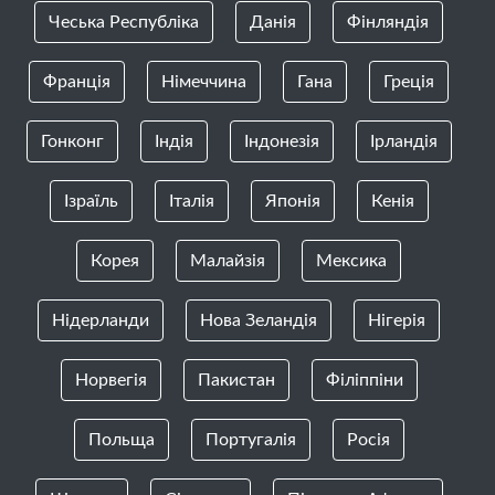
Чеська Республіка
Данія
Фінляндія
Франція
Німеччина
Гана
Греція
Гонконг
Індія
Індонезія
Ірландія
Ізраїль
Італія
Японія
Кенія
Корея
Малайзія
Мексика
Нідерланди
Нова Зеландія
Нігерія
Норвегія
Пакистан
Філіппіни
Польща
Португалія
Росія