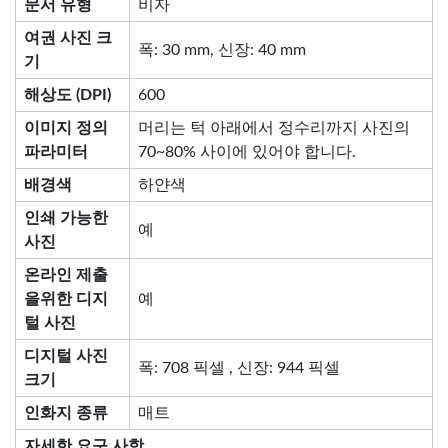
문서 유형
비자
여권 사진 크
폭: 30 mm, 신장: 40 mm
기
해상도 (DPI)
600
이미지 정의
머리는 턱 아래에서 정수리까지 사진의
파라미터
70~80% 사이에 있어야 합니다.
배경색
하얀색
인쇄 가능한
예
사진
온라인 제출
을위한 디지
예
털 사진
디지털 사진
폭: 708 픽셀 , 신장: 944 픽셀
크기
인화지 종류
매트
자세한 요구 사항