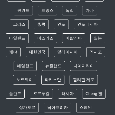
핀란드
프랑스
독일
가나
그리스
홍콩
인도
인도네시아
아일랜드
이스라엘
이탈리아
일본
케냐
대한민국
말레이시아
멕시코
네덜란드
뉴질랜드
나이지리아
노르웨이
파키스탄
필리핀 제도
폴란드
포르투갈
러시아
Cheng 겐
싱가포르
남아프리카
스페인