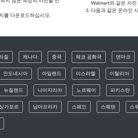
되지 않은 최상의 사진을 선
Walmart와 같은 
다음과 같은 온라인 
지를 다운로드하십시오.
라질
캐나다
중국
체코 공화국
덴마크
인도네시아
아일랜드
이스라엘
이탈리아
뉴질랜드
나이지리아
노르웨이
파키스탄
싱가포르
남아프리카
스페인
스웨덴
스