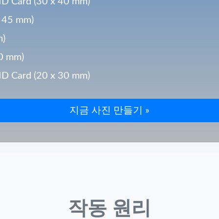
Card (30 x 40 mm)
 45 mm)
m)
0 mm)
Card (20 x 30 mm)
작동 원리