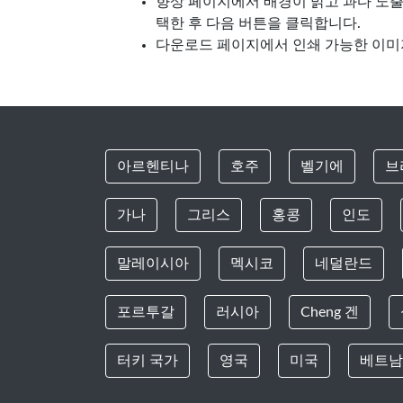
향상 페이지에서 배경이 밝고 과다 노출
택한 후 다음 버튼을 클릭합니다.
다운로드 페이지에서 인쇄 가능한 이미
아르헨티나
호주
벨기에
브
가나
그리스
홍콩
인도
말레이시아
멕시코
네덜란드
포르투갈
러시아
Cheng 겐
터키 국가
영국
미국
베트남