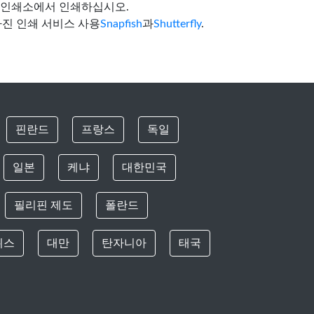
사진 인쇄소에서 인쇄하십시오.
사진 인쇄 서비스 사용
Snapfish
과
Shutterfly
.
핀란드
프랑스
독일
일본
케냐
대한민국
필리핀 제도
폴란드
위스
대만
탄자니아
태국