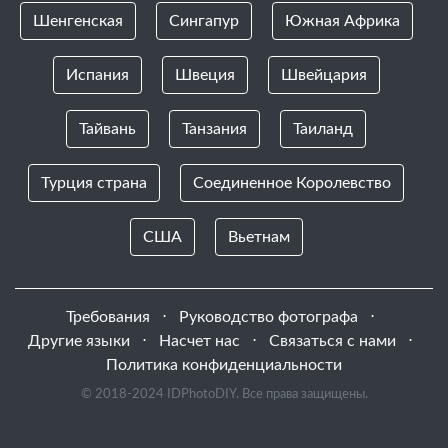
Шенгенская
Сингапур
Южная Африка
Испания
Швеция
Швейцария
Тайвань
Танзания
Таиланд
Турция страна
Соединенное Королевство
США
Вьетнам
Требования
⋅
Руководство фотографа
⋅
Другие языки
⋅
Насчет нас
⋅
Связаться с нами
⋅
Политика конфиденциальности
© 2018-2024 IDPhotoDIY. Все права защищены.