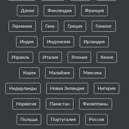
Дания
Финляндия
Франция
Германия
Гана
Греция
Гонконг
Индия
Индонезия
Ирландия
Израиль
Италия
Япония
Кения
Корея
Малайзия
Мексика
Нидерланды
Новая Зеландия
Нигерия
Норвегия
Пакистан
Филиппины
Польша
Португалия
Россия