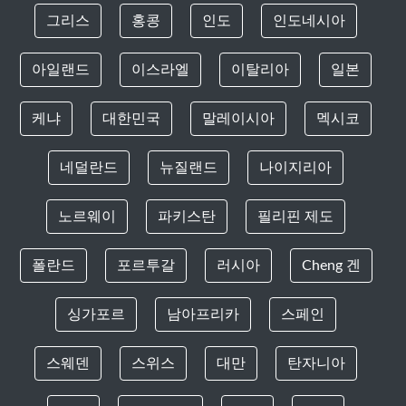
그리스
홍콩
인도
인도네시아
아일랜드
이스라엘
이탈리아
일본
케냐
대한민국
말레이시아
멕시코
네덜란드
뉴질랜드
나이지리아
노르웨이
파키스탄
필리핀 제도
폴란드
포르투갈
러시아
Cheng 겐
싱가포르
남아프리카
스페인
스웨덴
스위스
대만
탄자니아