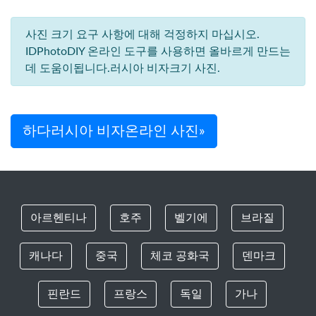
사진 크기 요구 사항에 대해 걱정하지 마십시오.
IDPhotoDIY 온라인 도구를 사용하면 올바르게 만드는
데 도움이됩니다.러시아 비자크기 사진.
하다러시아 비자온라인 사진»
아르헨티나
호주
벨기에
브라질
캐나다
중국
체코 공화국
덴마크
핀란드
프랑스
독일
가나