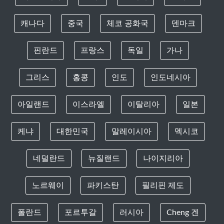
캐나다
중국
체코 공화국
덴마크
핀란드
프랑스
독일
가나
그리스
홍콩
인도
인도네시아
아일랜드
이스라엘
이탈리아
일본
케냐
대한민국
말레이시아
멕시코
네덜란드
뉴질랜드
나이지리아
노르웨이
파키스탄
필리핀 제도
폴란드
포르투갈
러시아
Cheng 겐