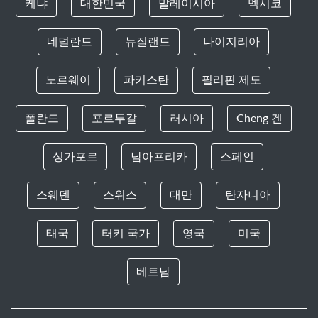
케냐
대한민국
말레이시아
멕시코
네덜란드
뉴질랜드
나이지리아
노르웨이
파키스탄
필리핀 제도
폴란드
포르투갈
러시아
Cheng 겐
싱가포르
남아프리카
스페인
스웨덴
스위스
대만
탄자니아
태국
터키 국가
영국
미국
베트남