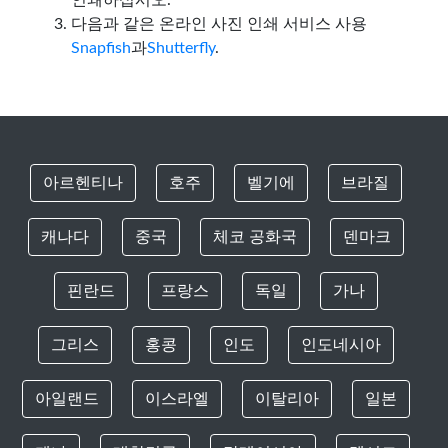
다음과 같은 온라인 사진 인쇄 서비스 사용
Snapfish
과
Shutterfly
.
아르헨티나
호주
벨기에
브라질
캐나다
중국
체코 공화국
덴마크
핀란드
프랑스
독일
가나
그리스
홍콩
인도
인도네시아
아일랜드
이스라엘
이탈리아
일본