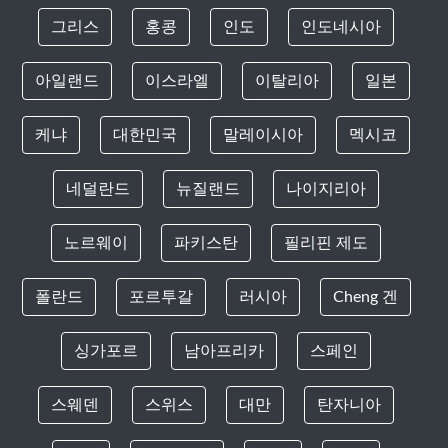
그리스
홍콩
인도
인도네시아
아일랜드
이스라엘
이탈리아
일본
케냐
대한민국
말레이시아
멕시코
네덜란드
뉴질랜드
나이지리아
노르웨이
파키스탄
필리핀 제도
폴란드
포르투갈
러시아
Cheng 겐
싱가포르
남아프리카
스페인
스웨덴
스위스
대만
탄자니아