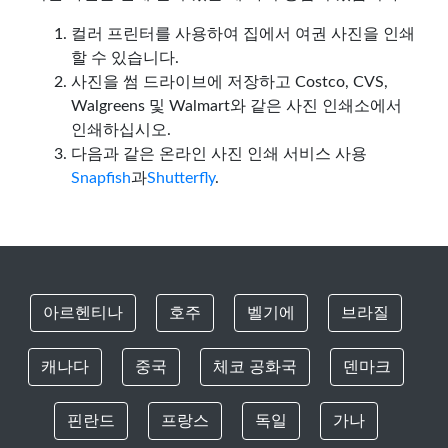
컬러 프린터를 사용하여 집에서 여권 사진을 인쇄
할 수 있습니다.
사진을 썸 드라이브에 저장하고 Costco, CVS,
Walgreens 및 Walmart와 같은 사진 인쇄소에서
인쇄하십시오.
다음과 같은 온라인 사진 인쇄 서비스 사용
Snapfish
과
Shutterfly
.
아르헨티나
호주
벨기에
브라질
캐나다
중국
체코 공화국
덴마크
핀란드
프랑스
독일
가나