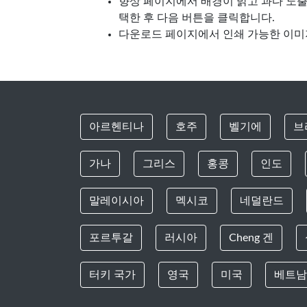
향상 페이지에서 배경이 밝고 과다 노출
택한 후 다음 버튼을 클릭합니다.
다운로드 페이지에서 인쇄 가능한 이미
아르헨티나
호주
벨기에
브
가나
그리스
홍콩
인도
말레이시아
멕시코
네덜란드
포르투갈
러시아
Cheng 겐
터키 국가
영국
미국
베트남