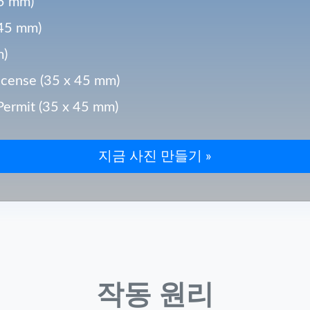
5 mm)
45 mm)
m)
ense (35 x 45 mm)
rmit (35 x 45 mm)
작동 원리