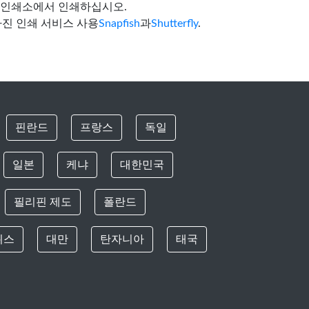
사진 인쇄소에서 인쇄하십시오.
사진 인쇄 서비스 사용
Snapfish
과
Shutterfly
.
핀란드
프랑스
독일
일본
케냐
대한민국
필리핀 제도
폴란드
위스
대만
탄자니아
태국