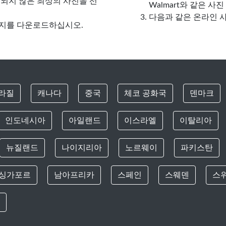
되지 않은 최상의 사진을 선
Walmart와 같은 
다음과 같은 온라인 
지를 다운로드하십시오.
라질
캐나다
중국
체코 공화국
덴마크
인도네시아
아일랜드
이스라엘
이탈리아
뉴질랜드
나이지리아
노르웨이
파키스탄
싱가포르
남아프리카
스페인
스웨덴
스