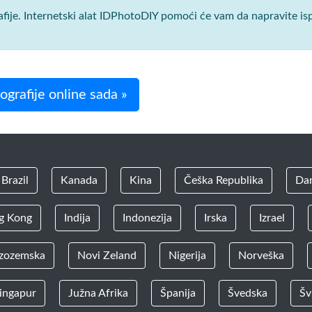
rafije. Internetski alat IDPhotoDIY pomoći će vam da napravite i
grafije online sada »
Brazil
Kanada
Kina
Češka Republika
Da
g Kong
Indija
Indonezija
Irska
Izrael
zozemska
Novi Zeland
Nigerija
Norveška
ingapur
Južna Afrika
Španija
Švedska
Šv