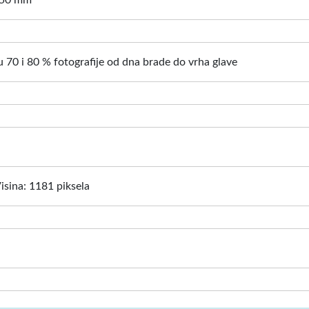
: 50 mm
 70 i 80 % fotografije od dna brade do vrha glave
Visina: 1181 piksela