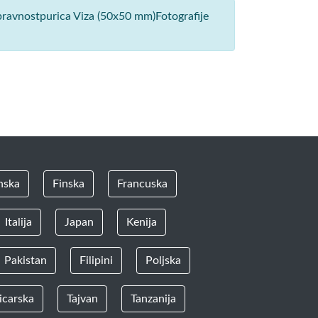
spravnostpurica Viza (50x50 mm)Fotografije
nska
Finska
Francuska
Italija
Japan
Kenija
Pakistan
Filipini
Poljska
icarska
Tajvan
Tanzanija