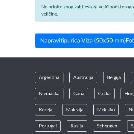
Ne brinite zbog zahtjeva za veličinom fotog
veličine.
Napravitipurica Viza (50x50 mm)Foto
Argentina
Australija
Belgija
Njemačka
Gana
Grčka
Hon
Koreja
Malezija
Meksiko
Ni
Portugal
Rusija
Schengen
S