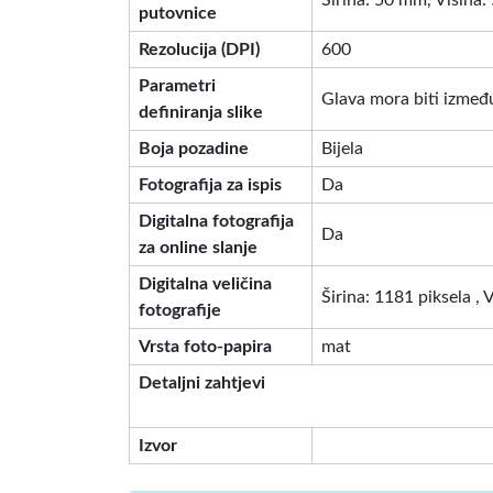
Širina: 50 mm, Visina
putovnice
Rezolucija (DPI)
600
Parametri
Glava mora biti između
definiranja slike
Boja pozadine
Bijela
Fotografija za ispis
Da
Digitalna fotografija
Da
za online slanje
Digitalna veličina
Širina: 1181 piksela , 
fotografije
Vrsta foto-papira
mat
Detaljni zahtjevi
Izvor