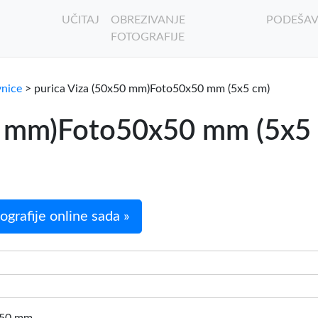
UČITAJ
OBREZIVANJE
PODEŠAV
FOTOGRAFIJE
vnice
> purica Viza (50x50 mm)Foto50x50 mm (5x5 cm)
0 mm)Foto50x50 mm (5x5 c
grafije online sada »