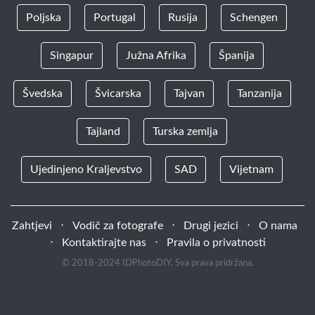
Poljska
Portugal
Rusija
Schengen
Singapur
Južna Afrika
Španija
Švedska
Švicarska
Tajvan
Tanzanija
Tajland
Turska zemlja
Ujedinjeno Kraljevstvo
SAD
Vijetnam
Zahtjevi
⋅
Vodič za fotografe
⋅
Drugi jezici
⋅
O nama
⋅
Kontaktirajte nas
⋅
Pravila o privatnosti
© 2018-2024 IDPhotoDIY. Sva prava pridržana.