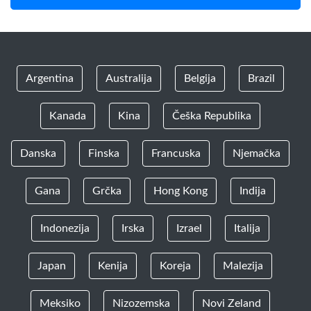
Argentina
Australija
Belgija
Brazil
Kanada
Kina
Češka Republika
Danska
Finska
Francuska
Njemačka
Gana
Grčka
Hong Kong
Indija
Indonezija
Irska
Izrael
Italija
Japan
Kenija
Koreja
Malezija
Meksiko
Nizozemska
Novi Zeland