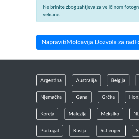
Ne brinite zbog zahtjeva za veličinom fotog
veličine.
NapravitiMoldavija Dozvola za radFo
Argentina
Australija
Belgija
Njemačka
Gana
Grčka
Hon
Koreja
Malezija
Meksiko
Ni
Portugal
Rusija
Schengen
S