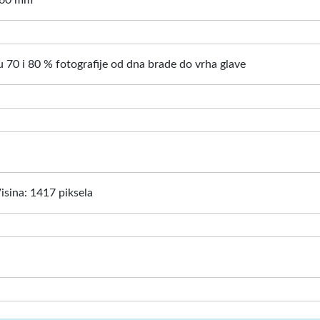
: 60 mm
 70 i 80 % fotografije od dna brade do vrha glave
Visina: 1417 piksela