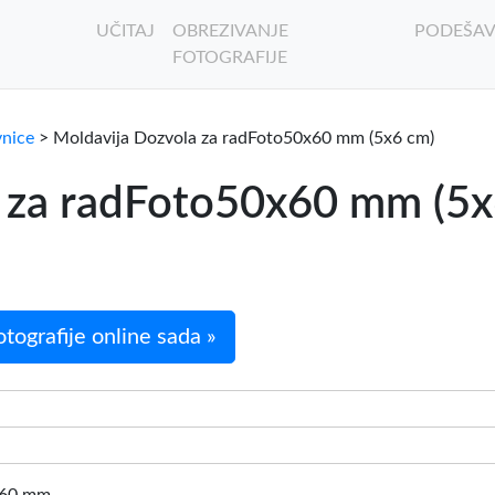
UČITAJ
OBREZIVANJE
PODEŠAV
FOTOGRAFIJE
vnice
> Moldavija Dozvola za radFoto50x60 mm (5x6 cm)
 za radFoto50x60 mm (5x6
tografije online sada »