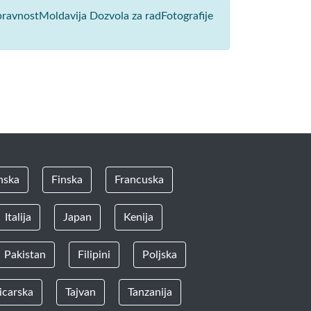
spravnostMoldavija Dozvola za radFotografije
nska
Finska
Francuska
Italija
Japan
Kenija
Pakistan
Filipini
Poljska
icarska
Tajvan
Tanzanija