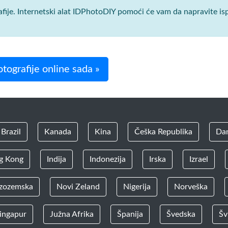
rafije. Internetski alat IDPhotoDIY pomoći će vam da napravite i
tografije online sada »
Brazil
Kanada
Kina
Češka Republika
Da
g Kong
Indija
Indonezija
Irska
Izrael
zozemska
Novi Zeland
Nigerija
Norveška
ingapur
Južna Afrika
Španija
Švedska
Šv