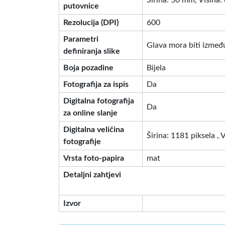
Širina: 50 mm, Visina
putovnice
Rezolucija (DPI)
600
Parametri
Glava mora biti između
definiranja slike
Boja pozadine
Bijela
Fotografija za ispis
Da
Digitalna fotografija
Da
za online slanje
Digitalna veličina
Širina: 1181 piksela , 
fotografije
Vrsta foto-papira
mat
Detaljni zahtjevi
Izvor