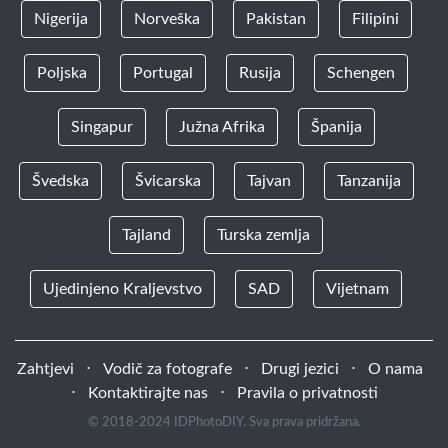
Nigerija
Norveška
Pakistan
Filipini
Poljska
Portugal
Rusija
Schengen
Singapur
Južna Afrika
Španija
Švedska
Švicarska
Tajvan
Tanzanija
Tajland
Turska zemlja
Ujedinjeno Kraljevstvo
SAD
Vijetnam
Zahtjevi
⋅
Vodič za fotografe
⋅
Drugi jezici
⋅
O nama
⋅
Kontaktirajte nas
⋅
Pravila o privatnosti
© 2018-2024 IDPhotoDIY. Sva prava pridržana.