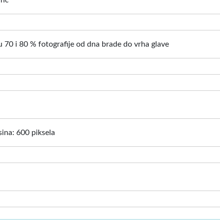
inč
 70 i 80 % fotografije od dna brade do vrha glave
isina: 600 piksela