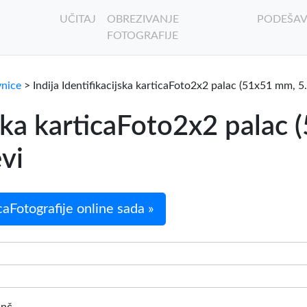
UČITAJ
OBREZIVANJE
PODEŠAV
FOTOGRAFIJE
vnice
> Indija Identifikacijska karticaFoto2x2 palac (51x51 mm, 5
ijska karticaFoto2x2 palac
evi
icaFotografije online sada »