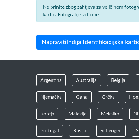
Ne brinite zbog zahtjeva za veličinom fotogr
karticaFotografije veličine.
NapravitiIndija Identifikacijska kart
Argentina
Australija
Belgija
Njemačka
Gana
Grčka
Hon
Koreja
Malezija
Meksiko
Ni
Portugal
Rusija
Schengen
S