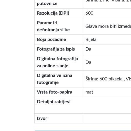
Širina: 2 inč, Visina: 2 
putovnice
Rezolucija (DPI)
600
Parametri
Glava mora biti između
definiranja slike
Boja pozadine
Bijela
Fotografija za ispis
Da
Digitalna fotografija
Da
za online slanje
Digitalna veličina
Širina: 600 piksela , V
fotografije
Vrsta foto-papira
mat
Detaljni zahtjevi
Izvor