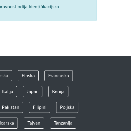
ravnostIndija Identifikacijska
nska
Finska
Francuska
Italija
Japan
Kenija
Pakistan
Filipini
Poljska
icarska
Tajvan
Tanzanija