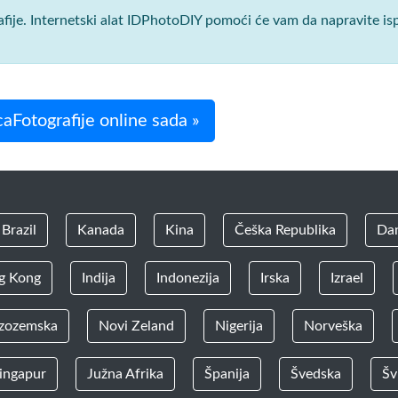
afije. Internetski alat IDPhotoDIY pomoći će vam da napravite isp
icaFotografije online sada »
Brazil
Kanada
Kina
Češka Republika
Da
g Kong
Indija
Indonezija
Irska
Izrael
zozemska
Novi Zeland
Nigerija
Norveška
ingapur
Južna Afrika
Španija
Švedska
Šv