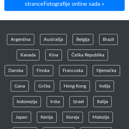
stranceFotografije online sada »
Argentina
Australija
Belgija
Brazil
Kanada
Kina
Češka Republika
Danska
Finska
Francuska
Njemačka
Gana
Grčka
Hong Kong
Indija
Indonezija
Irska
Izrael
Italija
Japan
Kenija
Koreja
Malezija