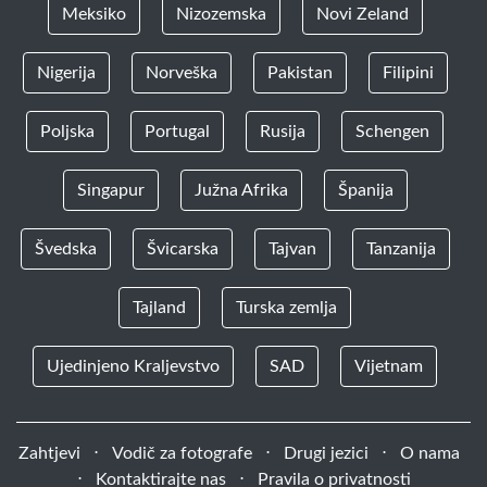
Meksiko
Nizozemska
Novi Zeland
Nigerija
Norveška
Pakistan
Filipini
Poljska
Portugal
Rusija
Schengen
Singapur
Južna Afrika
Španija
Švedska
Švicarska
Tajvan
Tanzanija
Tajland
Turska zemlja
Ujedinjeno Kraljevstvo
SAD
Vijetnam
Zahtjevi
⋅
Vodič za fotografe
⋅
Drugi jezici
⋅
O nama
⋅
Kontaktirajte nas
⋅
Pravila o privatnosti