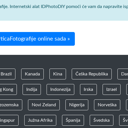
afije. Internetski alat IDPhotoDIY pomoći će vam da napravite is
ticaFotografije online sada »
Brazil
Kanada
Kina
Češka Republika
Da
g Kong
Indija
Indonezija
Irska
Izrael
zozemska
Novi Zeland
Nigerija
Norveška
ingapur
Južna Afrika
Španija
Švedska
Šv