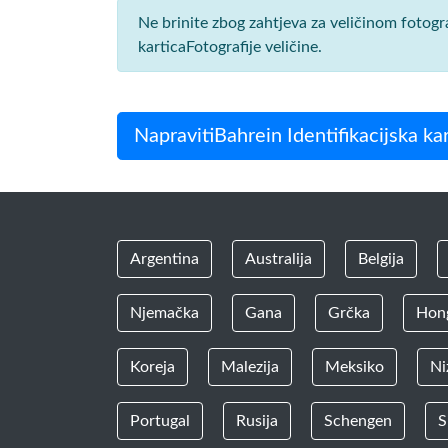
Ne brinite zbog zahtjeva za veličinom fotogr
karticaFotografije veličine.
NapravitiBahrein Identifikacijska kar
Argentina
Australija
Belgija
Njemačka
Gana
Grčka
Hon
Koreja
Malezija
Meksiko
Ni
Portugal
Rusija
Schengen
S