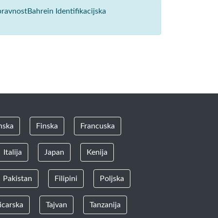
pravnostBahrein Identifikacijska
nska
Finska
Francuska
Italija
Japan
Kenija
Pakistan
Filipini
Poljska
icarska
Tajvan
Tanzanija