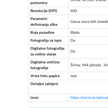
Širina: 40 mm, Visina
putovnice
Rezolucija (DPI)
600
Parametri
Glava mora biti između
definiranja slike
Boja pozadine
Bijela
Fotografija za ispis
Da
Digitalna fotografija
Da
za online slanje
Digitalna veličina
Širina: 944 piksela , V
fotografije
Vrsta foto-papira
mat
Detaljni zahtjevi
Izvor
https://services.bahra