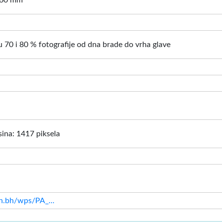
: 60 mm
 70 i 80 % fotografije od dna brade do vrha glave
isina: 1417 piksela
in.bh/wps/PA_...