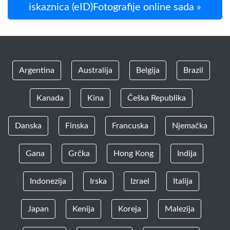
iskaznica (eID)Fotografije online sada »
Argentina
Australija
Belgija
Brazil
Kanada
Kina
Češka Republika
Danska
Finska
Francuska
Njemačka
Gana
Grčka
Hong Kong
Indija
Indonezija
Irska
Izrael
Italija
Japan
Kenija
Koreja
Malezija