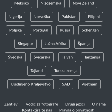
Meksiko
Nizozemska
Novi Zeland
Nigerija
Norveška
Pakistan
Filipini
Poljska
Portugal
Rusija
Schengen
Singapur
Južna Afrika
Španija
Švedska
Švicarska
Tajvan
Tanzanija
Tajland
Turska zemlja
Ujedinjeno Kraljevstvo
SAD
Vijetnam
Zahtjevi
⋅
Vodič za fotografe
⋅
Drugi jezici
⋅
O nama
⋅
Kontaktirajte nas
⋅
Pravila o privatnosti