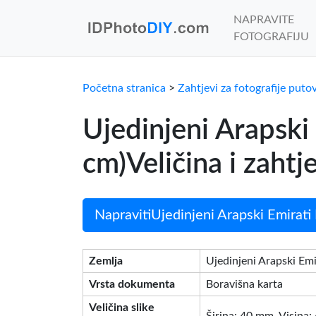
NAPRAVITE
FOTOGRAFIJU
Početna stranica
>
Zahtjevi za fotografije puto
Ujedinjeni Arapsk
cm)Veličina i zahtj
NapravitiUjedinjeni Arapski Emirati 
Zemlja
Ujedinjeni Arapski Emi
Vrsta dokumenta
Boravišna karta
Veličina slike