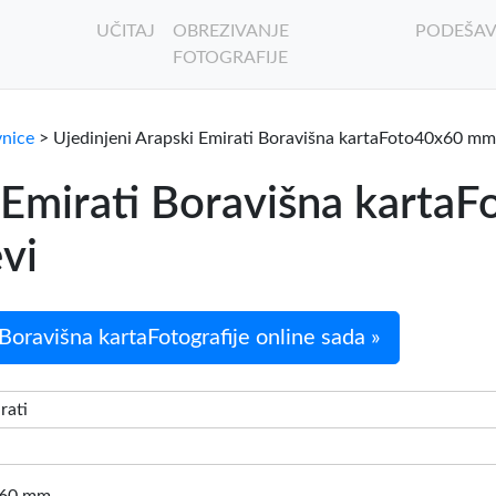
UČITAJ
OBREZIVANJE
PODEŠAV
FOTOGRAFIJE
vnice
> Ujedinjeni Arapski Emirati Boravišna kartaFoto40x60 mm
i Emirati Boravišna kart
evi
Boravišna kartaFotografije online sada »
rati