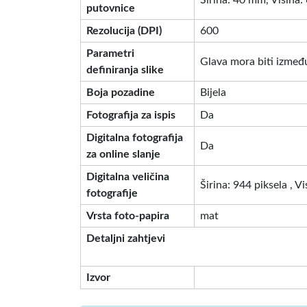
Širina: 40 mm, Visina
putovnice
Rezolucija (DPI)
600
Parametri
Glava mora biti između
definiranja slike
Boja pozadine
Bijela
Fotografija za ispis
Da
Digitalna fotografija
Da
za online slanje
Digitalna veličina
Širina: 944 piksela , V
fotografije
Vrsta foto-papira
mat
Detaljni zahtjevi
Izvor