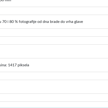
: 60 mm
 70 i 80 % fotografije od dna brade do vrha glave
isina: 1417 piksela