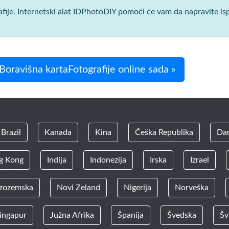
afije. Internetski alat IDPhotoDIY pomoći će vam da napravite i
Boravišna kartaFotografije online sada »
Brazil
Kanada
Kina
Češka Republika
Da
g Kong
Indija
Indonezija
Irska
Izrael
zozemska
Novi Zeland
Nigerija
Norveška
ingapur
Južna Afrika
Španija
Švedska
Šv