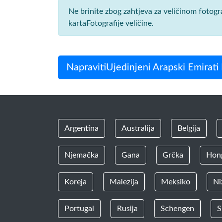
Ne brinite zbog zahtjeva za veličinom fotogr
kartaFotografije veličine.
NapravitiUjedinjeni Arapski Emirati 
Argentina
Australija
Belgija
Njemačka
Gana
Grčka
Hon
Koreja
Malezija
Meksiko
Ni
Portugal
Rusija
Schengen
S