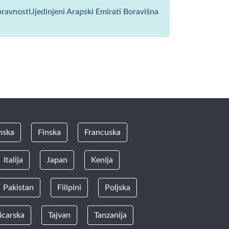
spravnostUjedinjeni Arapski Emirati Boravišna
nska
Finska
Francuska
Italija
Japan
Kenija
Pakistan
Filipini
Poljska
icarska
Tajvan
Tanzanija